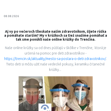
08.08.2026
Aj vy po večeroch tlieskate naším zdravotníkom, šijete rúška
a pomáhate starším? My v krúžkoch sa tiež snažíme pomáhať a
tak sme ponúkli naše online krúžky do Trenčína.
Naše online krúžky sa od dnes púšťajú v škôlke v Trenčíne, ktorá je
určená na pomoc pre deti zdravotníkov -
https://trencin.sk/aktuality/mesto-sa-postara-o-deti-zdravotnikov/
.
Tieto deti si môžu užiť naše vedecké pokusy, keramiku či tanečné
krúžky...