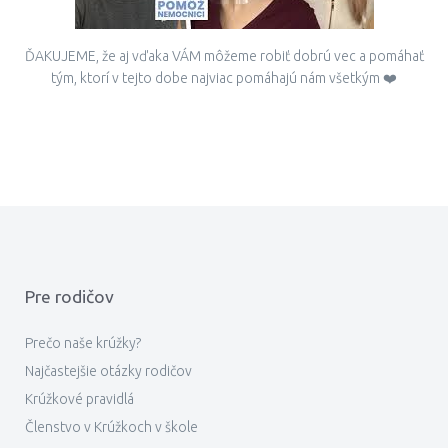
ĎAKUJEME, že aj vďaka VÁM môžeme robiť dobrú vec a pomáhať
tým, ktorí v tejto dobe najviac pomáhajú nám všetkým ❤️
Pre rodičov
Prečo naše krúžky?
Najčastejšie otázky rodičov
Krúžkové pravidlá
Členstvo v Krúžkoch v škole