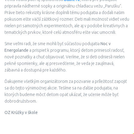
pripravila nádherné sopky a originálnu chladiacu vežu „Parušku“.
Práve tieto rekvizity krásne doplnili tému podujatia a dodali našim
pokusom ešte väčší zážitkový rozmer. Deti mali možnosť vidieť vedu
nielen pri samotných experimentoch, ale aj v podobe kreatívnych a
tematických prvkov, ktoré celú atmosféru ešte viac umocnili.
Sme veľmi radi, že sme mohli byť súčasťou podujatia
Noc v
Energolande
a prispieť k programu, ktorý deťom priniesol radosť,
nové poznatky a chuť objavovať. Veríme, že si deti odniesli nielen
pekné spomienky, ale aj presvedčenie, že veda je zaujímavá,
zábavná a dostupná pre každého.
Ďakujeme všetkým organizátorom za pozvanie a príležitosť zapojiť
sa do tejto výnimočnej akcie. Tešíme sa na ďalšie podujatia, na
ktorých budeme môcť deťom opäť ukázať, že učenie môže byť
dobrodružstvom.
OZ Krúžky v škole