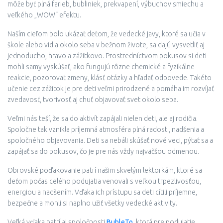
môže byť plná farieb, bubliniek, prekvapení, výbuchov smiechu a
veľkého „WOW“ efektu.
Naším cieľom bolo ukázať deťom, že vedecké javy, ktoré sa učia v
škole alebo vidia okolo seba v bežnom živote, sa dajú vysvetliť aj
jednoducho, hravo a zážitkovo. Prostredníctvom pokusov si deti
mohli samy vyskúšať, ako fungujú rôzne chemické a fyzikálne
reakcie, pozorovať zmeny, klásť otázky a hľadať odpovede. Takéto
učenie cez zážitok je pre deti veľmi prirodzené a pomáha im rozvíjať
zvedavosť, tvorivosť aj chuť objavovať svet okolo seba.
Veľmi nás teší, že sa do aktivít zapájali nielen deti, ale aj rodičia.
Spoločne tak vznikla príjemná atmosféra plná radosti, nadšenia a
spoločného objavovania. Deti sa nebáli skúšať nové veci, pýtať sa a
zapájať sa do pokusov, čo je pre nás vždy najväčšou odmenou.
Obrovské poďakovanie patrí našim skvelým lektorkám, ktoré sa
deťom počas celého podujatia venovali s veľkou trpezlivosťou,
energiou a nadšením. Vďaka ich prístupu sa deti cítili príjemne,
bezpečne a mohli si naplno užiť všetky vedecké aktivity.
Veľká vďaka patrí aj spoločnosti
BubleTo
, ktorá pre podujatie