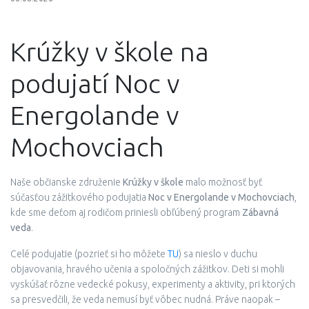
Krúžky v škole na
podujatí Noc v
Energolande v
Mochovciach
Naše občianske združenie
Krúžky v škole
malo možnosť byť
súčasťou zážitkového podujatia
Noc v Energolande v Mochovciach
,
kde sme deťom aj rodičom priniesli obľúbený program
Zábavná
veda
.
Celé podujatie (pozrieť si ho môžete
TU
) sa nieslo v duchu
objavovania, hravého učenia a spoločných zážitkov. Deti si mohli
vyskúšať rôzne vedecké pokusy, experimenty a aktivity, pri ktorých
sa presvedčili, že veda nemusí byť vôbec nudná. Práve naopak –