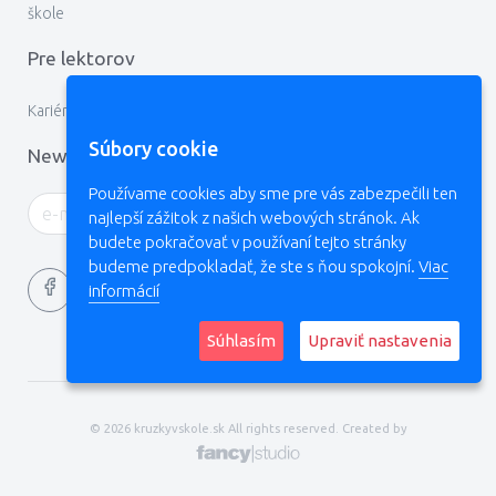
škole
Pre lektorov
Kariéra
Súbory cookie
Newsletter
Používame cookies aby sme pre vás zabezpečili ten
najlepší zážitok z našich webových stránok. Ak
budete pokračovať v používaní tejto stránky
budeme predpokladať, že ste s ňou spokojní.
Viac
informácií
Súhlasím
Upraviť nastavenia
Ochrana osobných údajov
Súbory cookies
© 2026 kruzkyvskole.sk All rights reserved. Created by