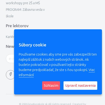
workshopy pre ZŠ a MŠ
PROGRAM: Zábavna veda v
škole
Pre lektorov
Kariéra
Súbory cookie
Newsletter
Používame cookies aby sme pre vás zabezpečili ten
najlepší zážitok z našich webových stránok. Ak
budete pokračovať v používaní tejto stránky
budeme predpokladať, že ste s ňou spokojní.
Viac
informácií
Súhlasím
Upraviť nastavenia
Ochrana osobných údajov
Súbory cookies
© 2026 kruzkyvskole.sk All rights reserved. Created by