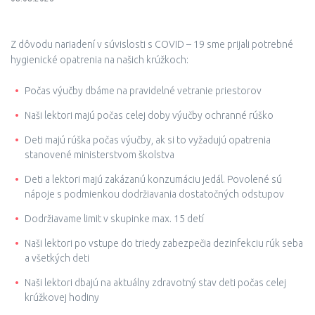
Z dôvodu nariadení v súvislosti s COVID – 19 sme prijali potrebné
hygienické opatrenia na našich krúžkoch:
Počas výučby dbáme na pravidelné vetranie priestorov
Naši lektori majú počas celej doby výučby ochranné rúško
Deti majú rúška počas výučby, ak si to vyžadujú opatrenia
stanovené ministerstvom školstva
Deti a lektori majú zakázanú konzumáciu jedál. Povolené sú
nápoje s podmienkou dodržiavania dostatočných odstupov
Dodržiavame limit v skupinke max. 15 detí
Naši lektori po vstupe do triedy zabezpečia dezinfekciu rúk seba
a všetkých deti
Naši lektori dbajú na aktuálny zdravotný stav deti počas celej
krúžkovej hodiny