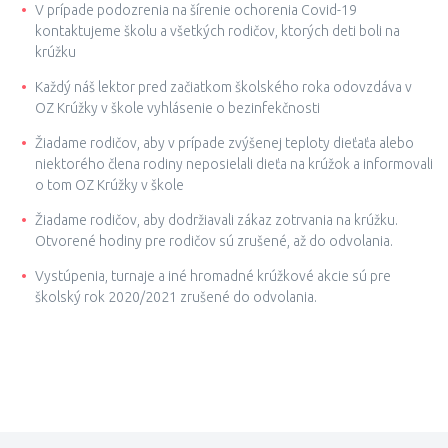
V prípade podozrenia na šírenie ochorenia Covid-19
kontaktujeme školu a všetkých rodičov, ktorých deti boli na
krúžku
Každý náš lektor pred začiatkom školského roka odovzdáva v
OZ Krúžky v škole vyhlásenie o bezinfekčnosti
Žiadame rodičov, aby v prípade zvýšenej teploty dieťaťa alebo
niektorého člena rodiny neposielali dieťa na krúžok a informovali
o tom OZ Krúžky v škole
Žiadame rodičov, aby dodržiavali zákaz zotrvania na krúžku.
Otvorené hodiny pre rodičov sú zrušené, až do odvolania.
Vystúpenia, turnaje a iné hromadné krúžkové akcie sú pre
školský rok 2020/2021 zrušené do odvolania.