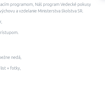
vacím programom, Náš program Vedecké pokusy
 výchovu a vzdelanie Ministerstva školstva SR.
r,
prístupom.
 bežne nedá,
ist + fotky,