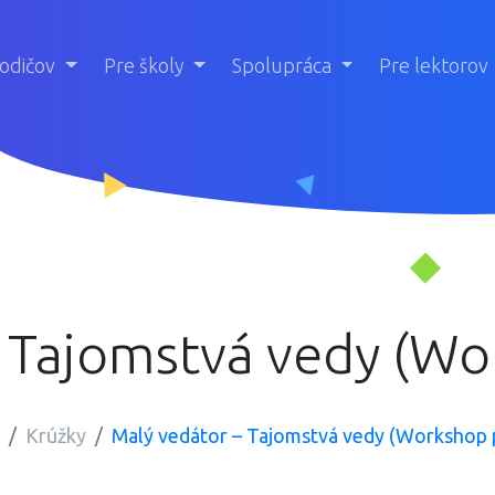
rodičov
Pre školy
Spolupráca
Pre lektorov
– Tajomstvá vedy (Wo
Krúžky
Malý vedátor – Tajomstvá vedy (Workshop 