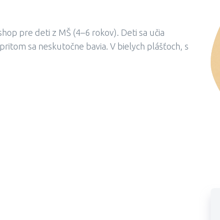
hop pre deti z MŠ (4–6 rokov). Deti sa učia
ritom sa neskutočne bavia. V bielych plášťoch, s