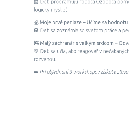
🤖 Deti programujú robota Ozobota pomoco
logicky myslieť.
💰
Moje prvé peniaze – Učíme sa hodnotu
🏦 Deti sa zoznámia so svetom práce a peňa
🚒
Malý záchranár s veľkým srdcom – Odv
💛 Deti sa učia, ako reagovať v nečakanýc
rozvahou.
➡️
Pri objednaní 3 workshopov získate zľavu