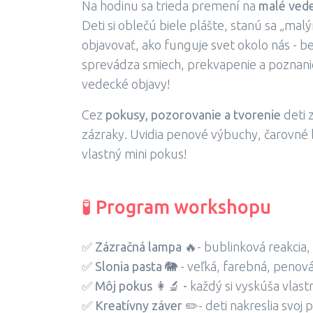
Na hodinu sa trieda premení na
malé ved
Deti si oblečú biele plášte, stanú sa „ma
objavovať, ako funguje svet okolo nás - b
sprevádza smiech, prekvapenie a poznanie.
vedecké objavy!
Cez
pokusy, pozorovanie a tvorenie
deti z
zázraky. Uvidia penové výbuchy, čarovné b
vlastný mini pokus!
🧪 Program workshopu
✅
Zázračná lampa
🔥- bublinková reakcia,
✅
Slonia pasta
🐘 - veľká, farebná, penov
✅
Môj
pokus 👩‍🔬 -
každý si vyskúša vlast
✅
Kreatívny záver
✏️- deti nakreslia svoj 