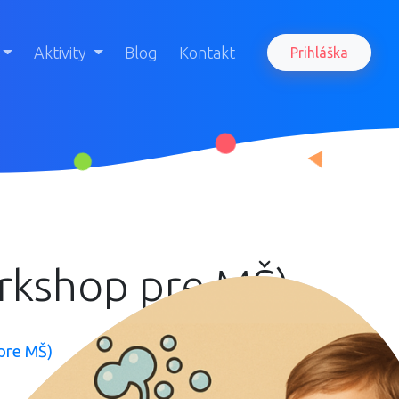
Aktivity
Blog
Kontakt
Prihláška
rkshop pre MŠ)
pre MŠ)