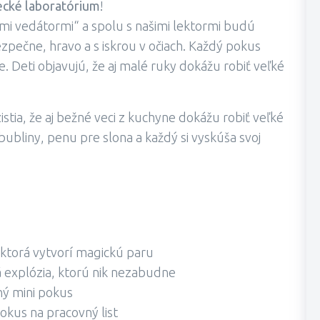
ecké laboratórium
!
lými vedátormi“ a spolu s našimi lektormi budú
ezpečne, hravo a s iskrou v očiach. Každý pokus
 Deti objavujú, že aj malé ruky dokážu robiť veľké
istia, že aj bežné veci z kuchyne dokážu robiť veľké
ubliny, penu pre slona a každý si vyskúša svoj
 ktorá vytvorí magickú paru
á explózia, ktorú nik nezabudne
ný mini pokus
pokus na pracovný list