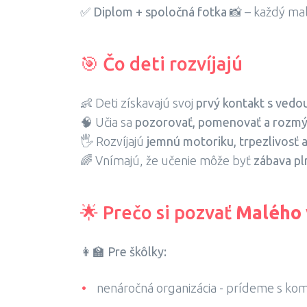
✅
Diplom + spoločná fotka
📸 – každý ma
🎯 Čo deti rozvíjajú
👶 Deti získavajú svoj
prvý kontakt s vedo
🧠 Učia sa
pozorovať, pomenovať a rozmýšľ
🖐 Rozvíjajú
jemnú motoriku, trpezlivosť 
🌈 Vnímajú, že učenie môže byť
zábava pl
🌟 Prečo si pozvať
Malého 
👩‍🏫
Pre škôlky:
nenáročná organizácia - prídeme s k