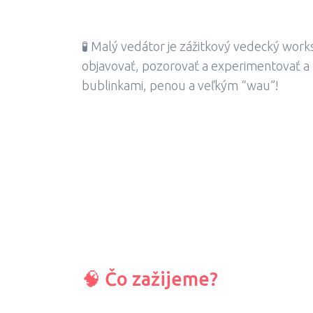
🧪 Malý vedátor je zážitkový vedecký works
objavovať, pozorovať a experimentovať a p
bublinkami, penou a veľkým “wau”!
🧠 Čo zažijeme?