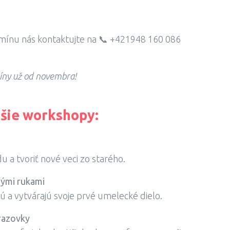
ermínu nás kontaktujte na 📞 +421948 160 086
íny už od novembra!
lšie workshopy:
du a tvoriť nové veci zo starého.
nými rukami
jú a vytvárajú svoje prvé umelecké dielo.
razovky