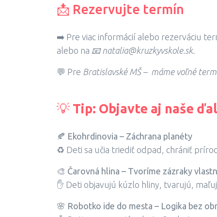
📩 Rezervujte termín
➡️ Pre viac informácií alebo rezerváciu t
alebo na
📧 natalia@kruzkyvskole.sk.
💬 Pre
Bratislavské MŠ – máme voľné term
💡
Tip: Objavte aj naše ďa
🍂
Ekohrdinovia – Záchrana planéty
♻️ Deti sa učia triediť odpad, chrániť príro
🎨
Čarovná hlina – Tvoríme zázraky vlast
✋ Deti objavujú kúzlo hliny, tvarujú, maľu
🌸
Robotko ide do mesta – Logika bez ob