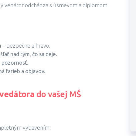
lý vedátor odchádza s úsmevom a diplomom
u
– bezpečne a hravo.
ať nad tým, čo sa deje.
a pozornosť.
ná farieb a objavov.
vedátora
do vašej MŠ
ompletným vybavením,