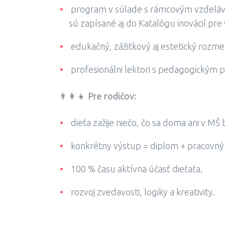
program v súlade s rámcovým vzdelá
sú zapísané aj do Katalógu inovácií pre
edukačný, zážitkový aj estetický rozme
profesionálni lektori s pedagogickým 
👨‍👩‍👧
Pre rodičov:
dieťa zažije niečo, čo sa doma ani v MŠ
konkrétny výstup = diplom + pracovný l
100 % času aktívna účasť dieťaťa,
rozvoj zvedavosti, logiky a kreativity.