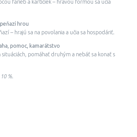
u farieb a kartičiek – hravou formou sa učia
 peňazí hrou
zí – hrajú sa na povolania a učia sa hospodáriť.
aha, pomoc, kamarátstvo
h situáciách, pomáhať druhým a nebáť sa konať s
 10 %.