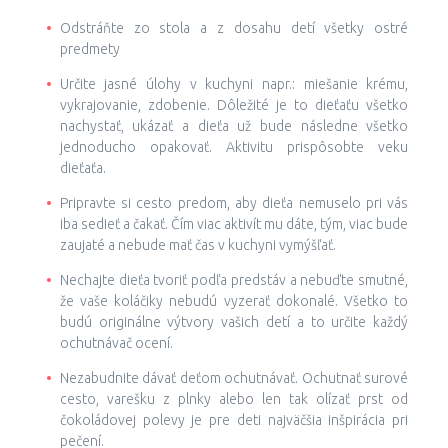
Odstráňte zo stola a z dosahu detí všetky ostré
predmety
Určite jasné úlohy v kuchyni napr.: miešanie krému,
vykrajovanie, zdobenie. Dôležité je to dieťaťu všetko
nachystať, ukázať a dieťa už bude následne všetko
jednoducho opakovať. Aktivitu prispôsobte veku
dieťaťa.
Pripravte si cesto predom, aby dieťa nemuselo pri vás
iba sedieť a čakať. Čím viac aktivít mu dáte, tým, viac bude
zaujaté a nebude mať čas v kuchyni vymýšľať.
Nechajte dieťa tvoriť podľa predstáv a nebuďte smutné,
že vaše koláčiky nebudú vyzerať dokonalé. Všetko to
budú originálne výtvory vašich detí a to určite každý
ochutnávač ocení.
Nezabudnite dávať deťom ochutnávať. Ochutnať surové
cesto, varešku z plnky alebo len tak olízať prst od
čokoládovej polevy je pre deti najväčšia inšpirácia pri
pečení.