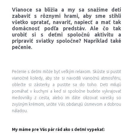
Vianoce sa blížia a my sa snažíme detí
zabaviť s rôznymi hrami, aby sme stihli
všetko upratať, navariť, napiecť a mať tak
domácnosť podľa predstáv.
Ale čo tak
urobiť si s deťmi spoločnú aktivitu a
pripraviť sviatky spoločne? Napríklad také
pečenie.
Pečenie s deťmi môže byť veľkým relaxom. Skúste si pustiť
vianočné koledy, aby ste si navodili vianočnú atmosféru,
oblečte si zásterky a pustite sa do toho. Deti milujú
pomáhať v kuchyni a keď si spoločne budete vykrajovať
medovníky z cesta, alebo im dáte olizovať varešky so
zvyšným krémom, určite Vás obdarujú úsmevom a dobrou
náladou.
My máme pre Vás pár rád ako s deťmi vypekať: