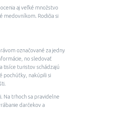
 ocenia aj veľké množstvo
né medovníkom. Rodičia si
 právom označované za jedny
informácie, no sledovať
sa tisíce turistov schádzajú
 pochúťky, nakúpili si
ti.
i. Na trhoch sa pravidelne
yrábanie darčekov a