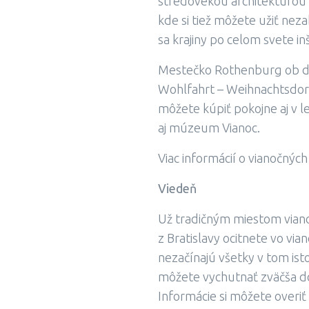
stredovekou architektúrou
kde si tiež môžete užiť ne
sa krajiny po celom svete in
Mestečko Rothenburg ob der
Wohlfahrt – Weihnachtsdorf 
môžete kúpiť pokojne aj v 
aj múzeum Vianoc.
Viac informácií o vianočný
Viedeň
Už tradičným miestom viano
z Bratislavy ocitnete vo vi
nezačínajú všetky v tom isto
môžete vychutnať zväčša do 
Informácie si môžete overiť