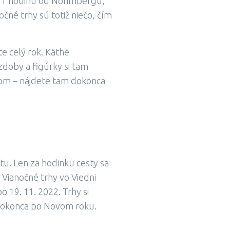
 1 hodinu od Norimbergu,
né trhy sú totiž niečo, čím
e celý rok. Käthe
zdoby a figúrky si tam
jom – nájdete tam dokonca
tu. Len za hodinku cesty sa
 Vianočné trhy vo Viedni
o 19. 11. 2022. Trhy si
i dokonca po Novom roku.