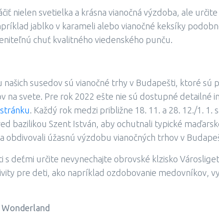
iť nielen svetielka a krásna vianočná výzdoba, ale určite
apríklad jablko v karameli alebo vianočné keksíky podob
niteľnú chuť kvalitného viedenského punču.
u našich susedov sú vianočné trhy v Budapešti, ktoré sú
hov na svete. Pre rok 2022 ešte nie sú dostupné detailné 
stránku
. Každý rok medzi približne 18. 11. a 28. 12./1. 1. 
d bazilikou Szent István, aby ochutnali typické maďarské
 a obdivovali úžasnú výzdobu vianočných trhov v Budapeš
 s deťmi určite nevynechajte obrovské klzisko Városliget
ivity pre deti, ako napríklad ozdobovanie medovníkov, v
r Wonderland