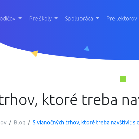
rodičov
Pre školy
Spolupráca
Pre lektorov
rhov, ktoré treba na
ov
Blog
5 vianočných trhov, ktoré treba navštíviť s 