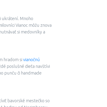
i ukrátení. Mnoho
 milovníci Vianoc môžu znova
ychutnávať si medovníky a
ym hradom si
vianočnú
dé poslušné dieťa navštívi
ého punču či handmade
štíviť bavorské mestečko so