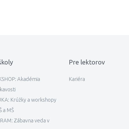
školy
Pre lektorov
SHOP: Akadémia
Kariéra
kavosti
KA: Krúžky a workshopy
Š a MŠ
RAM: Zábavna veda v