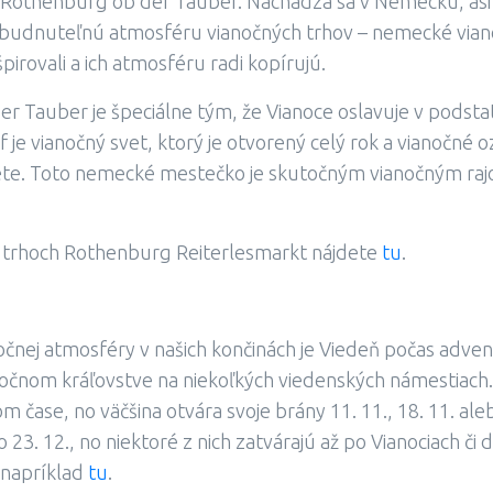
 Rothenburg ob der Tauber. Nachádza sa v Nemecku, asi
zabudnuteľnú atmosféru vianočných trhov – nemecké vianoč
špirovali a ich atmosféru radi kopírujú.
 Tauber je špeciálne tým, že Vianoce oslavuje v podstat
je vianočný svet, ktorý je otvorený celý rok a vianočné o
lete. Toto nemecké mestečko je skutočným vianočným ra
ch trhoch Rothenburg Reiterlesmarkt nájdete
tu
.
čnej atmosféry v našich končinách je Viedeň počas adven
anočnom kráľovstve na niekoľkých viedenských námestiach.
m čase, no väčšina otvára svoje brány 11. 11., 18. 11. aleb
23. 12., no niektoré z nich zatvárajú až po Vianociach č
 napríklad
tu
.