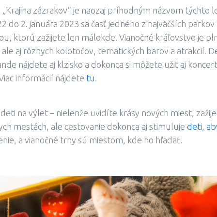
„Krajina zázrakov“ je naozaj príhodným názvom týchto 
2 do 2. januára 2023 sa časť jedného z najväčších parko
ou, ktorú zažijete len málokde. Vianočné kráľovstvo je pl
e aj rôznych kolotočov, tematických barov a atrakcií. D
e nájdete aj klzisko a dokonca si môžete užiť aj koncerty
Viac informácií nájdete
tu
.
 deti na výlet – nielenže uvidíte krásy nových miest, zaži
ych mestách, ale cestovanie dokonca aj stimuluje
deti, a
enie, a vianočné trhy sú miestom, kde ho hľadať.