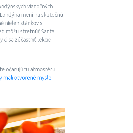
londýnskych vianočných
v Londýna mení na skutočnú
né nielen stánkov s
eti môžu stretnúť Santa
 či sa zúčastniť lekcie
jete očarujúcu atmosféru
by mali otvorené mysle
.