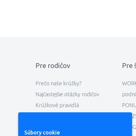
Pre rodičov
Pre 
Prečo naše krúžky?
WORK
Najčastejšie otázky rodičov
podni
Krúžkové pravidlá
PONU
Členstvo v Krúžkoch v škole
pre Z
Referral program
PROG
Súbory cookie