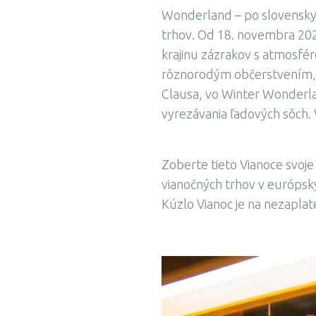
Wonderland – po slovensky 
trhov. Od 18. novembra 202
krajinu zázrakov s atmosfér
rôznorodým občerstvením, al
Clausa, vo Winter Wonderland
vyrezávania ľadových sôch. 
Zoberte tieto Vianoce svoje
vianočných trhov v európsk
Kúzlo Vianoc je na nezaplat