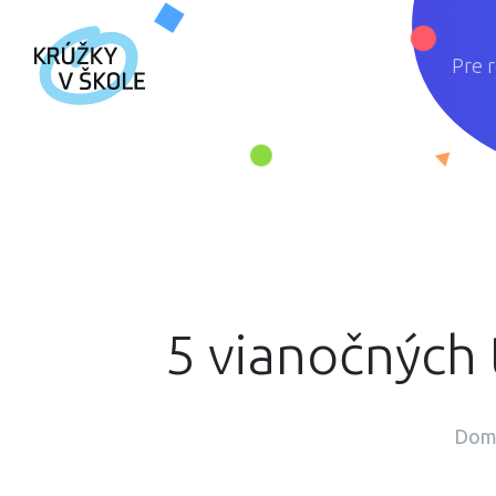
Pre 
5 vianočných t
Dom