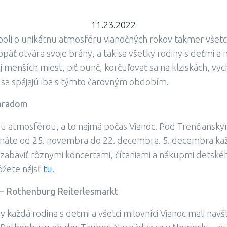
11.23.2022
oli o unikátnu atmosféru vianočných rokov takmer všetc
opäť otvára svoje brány, a tak sa všetky rodiny s deťmi a
aj menších miest, piť punč, korčuľovať sa na klziskách, v
ké sa spájajú iba s týmto čarovným obdobím.
 hradom
ou atmosférou, a to najmä počas Vianoc. Pod Trenčiansk
náte od 25. novembra do 22. decembra. 5. decembra kaž
zabaviť rôznymi koncertami, čítaniami a nákupmi detsk
ôžete nájsť
tu
.
– Rothenburg Reiterlesmarkt
y každá rodina s deťmi a všetci milovníci Vianoc mali nav