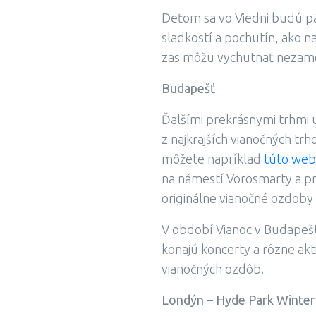
Deťom sa vo Viedni budú páč
sladkostí a pochutín, ako n
zas môžu vychutnať nezame
Budapešť
Ďalšími prekrásnymi trhmi 
z najkrajších vianočných tr
môžete napríklad
túto web
na námestí Vörösmarty a pre
originálne vianočné ozdoby
V období Vianoc v Budapešti
konajú koncerty a rôzne akt
vianočných ozdôb.
Londýn – Hyde Park Winte